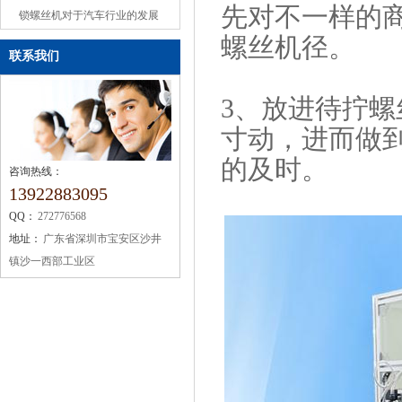
先对不一样的
或缺的机械设备
锁螺丝机对于汽车行业的发展
螺丝机径。
联系我们
3、放进待拧
寸动，进而做
的及时。
咨询热线：
13922883095
QQ：
272776568
地址：
广东省深圳市宝安区沙井
镇沙一西部工业区