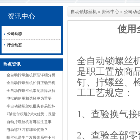
自动锁螺丝机
»
资讯中心
»
公司动
资讯中心
使用
公司动态
行业动态
全自动锁螺丝
热点资讯
是职工置放商
全自动拧螺丝机原理详细分析
钉、拧螺丝、
全自动拧螺丝机如何正确开机
工工艺规定：
全自动拧螺丝机常见故障及解
决方案
电批的使用和选择更为重要
半自动锁螺丝机批头容易毁坏
1、查验换气接
的原因
Z轴锁付模组的8大优势，灵活
适应多种产品
自动拧螺丝机有哪些注意事
项？
电动螺丝刀有哪些优势？
2、查验全部
螺丝机是生产发展体系中不可