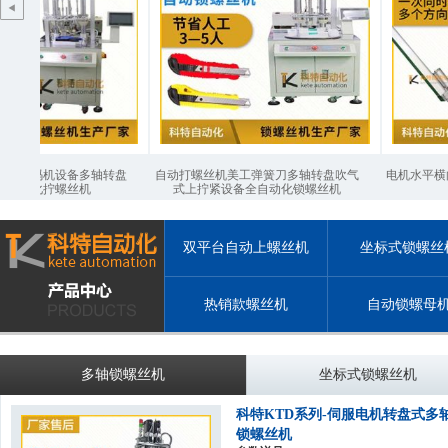
条码机设备多轴转盘
自动打螺丝机美工弹簧刀多轴转盘吹气
电机水平横向自动
动化拧螺丝机
式上拧紧设备全自动化锁螺丝机
双平台自动上螺丝机
坐标式锁螺丝
热销款螺丝机
自动锁螺母
多轴锁螺丝机
坐标式锁螺丝机
科特KTD系列-伺服电机转盘式多
锁螺丝机