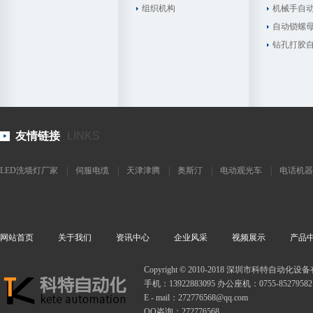
组织机构
机械手自
自动锁螺
钻孔打胶
友情链接
LINKS
LED洗墙灯厂家
|
伺服电缆
|
天津津腾
|
奥斯汀
|
电动观光车
|
电话机器
网站首页
关于我们
资讯中心
企业风采
视频展示
产品
Copyright © 2010-2018 深圳市科特自动
手机：13922883095 办公座机：0755-85279582
E - mail：272776568@qq.com
QQ咨询：272776568