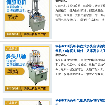
参数详见：
伺服电机拧紧速度快，响应快，转运平
力矩稳定，扭力控制精准，能完成复杂
精度、高难度、大扭力的锁附工作，寿
普通电批气批5位，后期维护成本低（质
年）。
科特KTD系列-转盘式多头自动锁
丝机：8轴同时锁付，效率高省人
参数详见：
多头自动打螺丝机，为高效的螺丝机解
案，通过多工位、多轴式、机械手等核
件，达到人机紧密结合，大幅节省人工
工位（提升单位时间人工放置产品数量
轴式（提升单次螺丝锁附数量）机械手
动取下成品至流水线，节省人工步骤）
科特KTD系列-气批系统多轴拧螺