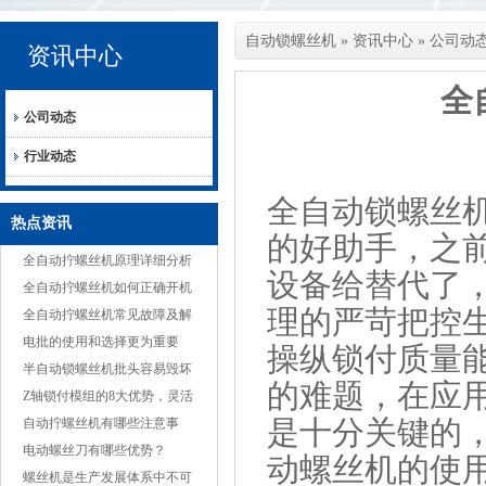
自动锁螺丝机
»
资讯中心
»
公司动
资讯中心
全
公司动态
行业动态
全自动锁螺丝
热点资讯
的好助手，之
全自动拧螺丝机原理详细分析
设备给替代了
全自动拧螺丝机如何正确开机
理的严苛把控
全自动拧螺丝机常见故障及解
决方案
电批的使用和选择更为重要
操纵锁付质量
半自动锁螺丝机批头容易毁坏
的难题，在应
的原因
Z轴锁付模组的8大优势，灵活
是十分关键的
适应多种产品
自动拧螺丝机有哪些注意事
项？
电动螺丝刀有哪些优势？
动螺丝机的使
螺丝机是生产发展体系中不可