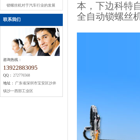
本，下边科特
或缺的机械设备
锁螺丝机对于汽车行业的发展
全自动锁螺丝
联系我们
咨询热线：
13922883095
QQ：
272776568
地址：
广东省深圳市宝安区沙井
镇沙一西部工业区