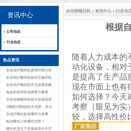
自动锁螺丝机
»
资讯中心
»
行业动
资讯中心
根据
公司动态
行业动态
随着人力成本的
热点资讯
动化设备，相对
全自动拧螺丝机原理详细分析
是提高了生产品
全自动拧螺丝机如何正确开机
现在市面上也有
全自动拧螺丝机常见故障及解
决方案
电批的使用和选择更为重要
如何选择？今天
半自动锁螺丝机批头容易毁坏
考察（眼见为实
的原因
Z轴锁付模组的8大优势，灵活
适应多种产品
自动拧螺丝机有哪些注意事
较，选择高性价
项？
电动螺丝刀有哪些优势？
螺丝机是生产发展体系中不可