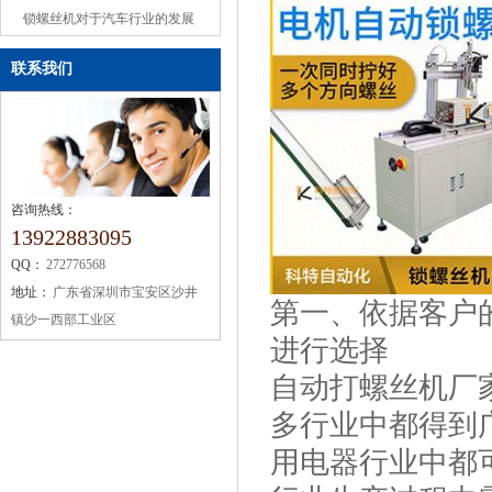
或缺的机械设备
锁螺丝机对于汽车行业的发展
联系我们
咨询热线：
13922883095
QQ：
272776568
地址：
广东省深圳市宝安区沙井
第一、依据客户
镇沙一西部工业区
进行选择
自动打螺丝机厂
多行业中都得到
用电器行业中都