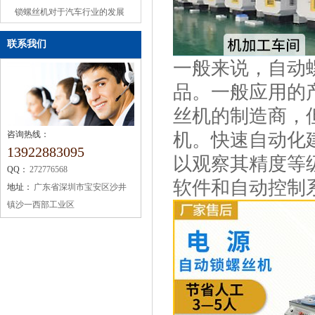
或缺的机械设备
锁螺丝机对于汽车行业的发展
联系我们
一般来说，自动
品。一般应用的
丝机的制造商，
咨询热线：
机。快速自动化
13922883095
以观察其精度等
QQ：
272776568
软件和自动控制
地址：
广东省深圳市宝安区沙井
镇沙一西部工业区