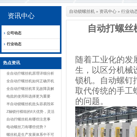
自动锁螺丝机
»
资讯中心
»
行业动
资讯中心
自动打螺丝
公司动态
行业动态
随着工业化的发
热点资讯
生，以区分机械
全自动拧螺丝机原理详细分析
锁机。自动螺钉
全自动拧螺丝机如何正确开机
取代传统的手工
全自动拧螺丝机常见故障及解
决方案
电批的使用和选择更为重要
的问题。
半自动锁螺丝机批头容易毁坏
的原因
Z轴锁付模组的8大优势，灵活
适应多种产品
自动拧螺丝机有哪些注意事
项？
电动螺丝刀有哪些优势？
螺丝机是生产发展体系中不可