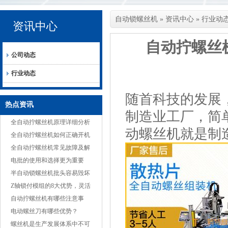
自动锁螺丝机
»
资讯中心
»
行业动
资讯中心
自动拧螺丝
公司动态
行业动态
随首科技的发展
热点资讯
制造业工厂，简
全自动拧螺丝机原理详细分析
动螺丝机就是制
全自动拧螺丝机如何正确开机
全自动拧螺丝机常见故障及解
决方案
电批的使用和选择更为重要
半自动锁螺丝机批头容易毁坏
的原因
Z轴锁付模组的8大优势，灵活
适应多种产品
自动拧螺丝机有哪些注意事
项？
电动螺丝刀有哪些优势？
螺丝机是生产发展体系中不可