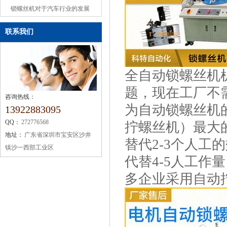
或缺的机械设备
锁螺丝机对于汽车行业的发展
联系我们
全自动锁螺丝机
题，现在工厂不
咨询热线：
为自动锁螺丝机
13922883095
QQ：
272776568
拧螺丝机）最大
地址：
广东省深圳市宝安区沙井
替代2-3个人
镇沙一西部工业区
代替4-5人工
多企业采用自动