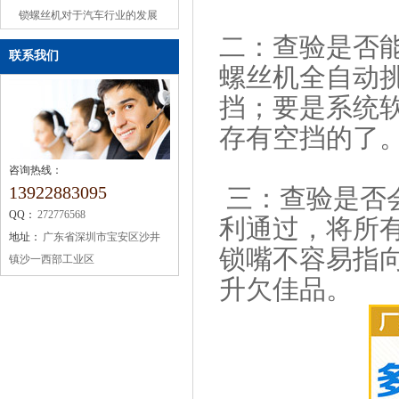
或缺的机械设备
锁螺丝机对于汽车行业的发展
二：查验是否
联系我们
螺丝机全自动
挡；要是系统
存有空挡的了
咨询热线：
13922883095
三：查验是否
QQ：
272776568
利通过，将所
地址：
广东省深圳市宝安区沙井
锁嘴不容易指
镇沙一西部工业区
升欠佳品。