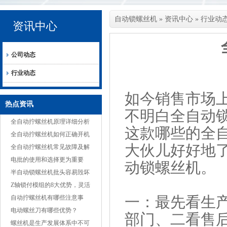
自动锁螺丝机
»
资讯中心
»
行业动
资讯中心
公司动态
行业动态
如今销售市场
热点资讯
不明白
全自动
全自动拧螺丝机原理详细分析
这款哪些的全
全自动拧螺丝机如何正确开机
大伙儿好好地
全自动拧螺丝机常见故障及解
决方案
电批的使用和选择更为重要
动锁螺丝机。
半自动锁螺丝机批头容易毁坏
的原因
Z轴锁付模组的8大优势，灵活
一：最先看生
适应多种产品
自动拧螺丝机有哪些注意事
项？
电动螺丝刀有哪些优势？
部门、二看售
螺丝机是生产发展体系中不可