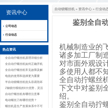
自动锁螺丝机
»
资讯中心
»
行业动
资讯中心
鉴别全自
公司动态
行业动态
机械制造业的
热点资讯
诸多加工厂制
全自动拧螺丝机原理详细分析
对市面外观设
全自动拧螺丝机如何正确开机
多使用人都不
全自动拧螺丝机常见故障及解
决方案
电批的使用和选择更为重要
全自动拧螺丝
半自动锁螺丝机批头容易毁坏
下文中对鉴别
的原因
Z轴锁付模组的8大优势，灵活
绍。
适应多种产品
自动拧螺丝机有哪些注意事
项？
电动螺丝刀有哪些优势？
鉴别
全自动拧
螺丝机是生产发展体系中不可