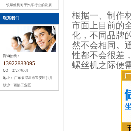
或缺的机械设备
锁螺丝机对于汽车行业的发展
根据一、制作
联系我们
市面上目前的
化，不同品牌
然不会相同。
性都不会很差
咨询热线：
13922883095
螺丝机之际便
QQ：
272776568
地址：
广东省深圳市宝安区沙井
镇沙一西部工业区