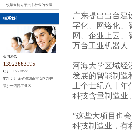
或缺的机械设备
锁螺丝机对于汽车行业的发展
广东提出出台建
联系我们
字化、网络化、
网、企业上云、
万台工业机器人，
咨询热线：
13922883095
河海大学区域经
QQ：
272776568
发展的智能制造
地址：
广东省深圳市宝安区沙井
上个世纪八十年
镇沙一西部工业区
科技含量制造业
“这些大项目也
科技制造业，有