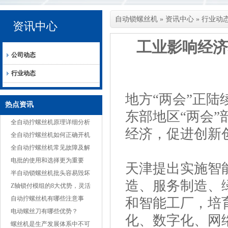
自动锁螺丝机
»
资讯中心
»
行业动
资讯中心
工业影响经济
公司动态
行业动态
地方“两会”正陆
热点资讯
东部地区“两会”
全自动拧螺丝机原理详细分析
经济，促进创新
全自动拧螺丝机如何正确开机
全自动拧螺丝机常见故障及解
决方案
电批的使用和选择更为重要
天津提出实施智
半自动锁螺丝机批头容易毁坏
造、服务制造、
的原因
Z轴锁付模组的8大优势，灵活
适应多种产品
自动拧螺丝机有哪些注意事
和智能工厂，培
项？
电动螺丝刀有哪些优势？
化、数字化、网
螺丝机是生产发展体系中不可