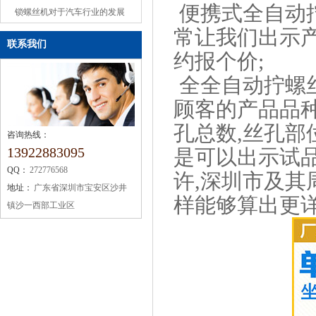
便携式全自动
或缺的机械设备
锁螺丝机对于汽车行业的发展
常让我们出示
联系我们
约报个价;
全全自动拧螺
顾客的产品品种
孔总数,丝孔部
咨询热线：
13922883095
是可以出示试品
QQ：
272776568
许,深圳市及其
地址：
广东省深圳市宝安区沙井
样能够算出更详
镇沙一西部工业区