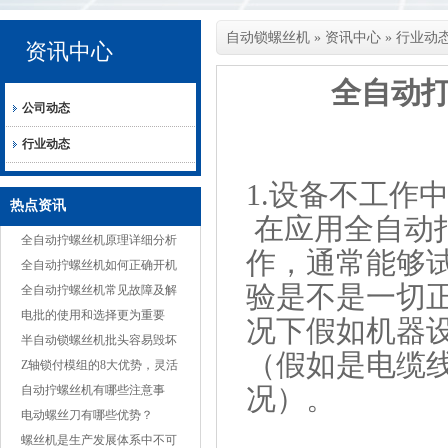
自动锁螺丝机
»
资讯中心
»
行业动
资讯中心
全自动
公司动态
行业动态
1.设备不工作
热点资讯
在应用全自动
全自动拧螺丝机原理详细分析
作，通常能够
全自动拧螺丝机如何正确开机
验是不是一切
全自动拧螺丝机常见故障及解
决方案
电批的使用和选择更为重要
况下假如机器
半自动锁螺丝机批头容易毁坏
（假如是电缆
的原因
Z轴锁付模组的8大优势，灵活
况）。
适应多种产品
自动拧螺丝机有哪些注意事
项？
电动螺丝刀有哪些优势？
螺丝机是生产发展体系中不可