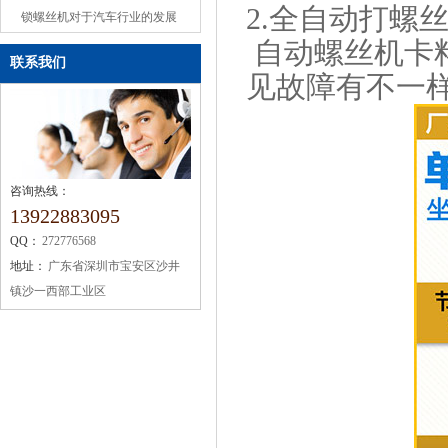
2.全自动打螺
或缺的机械设备
锁螺丝机对于汽车行业的发展
自动螺丝机卡
联系我们
见故障有不一
咨询热线：
13922883095
QQ：
272776568
地址：
广东省深圳市宝安区沙井
镇沙一西部工业区