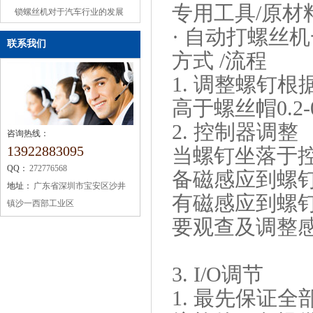
专用工具/原材
或缺的机械设备
锁螺丝机对于汽车行业的发展
· 自动打螺丝
联系我们
方式 /流程
1. 调整螺钉
高于螺丝帽0.2-
2. 控制器调整
咨询热线：
13922883095
当螺钉坐落于
QQ：
272776568
备磁感应到螺钉
地址：
广东省深圳市宝安区沙井
有磁感应到螺钉
镇沙一西部工业区
要观查及调整
3. I/O调节
1. 最先保证