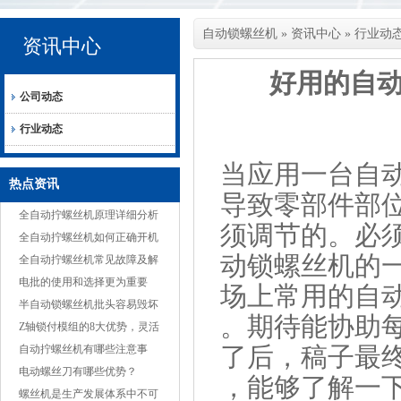
自动锁螺丝机
»
资讯中心
»
行业动
资讯中心
好用的自
公司动态
行业动态
当应用一台自
热点资讯
导致零部件部
全自动拧螺丝机原理详细分析
须调节的。必
全自动拧螺丝机如何正确开机
动锁螺丝机的
全自动拧螺丝机常见故障及解
决方案
电批的使用和选择更为重要
场上常用的自
半自动锁螺丝机批头容易毁坏
。期待能协助
的原因
Z轴锁付模组的8大优势，灵活
了后，稿子最
适应多种产品
自动拧螺丝机有哪些注意事
项？
电动螺丝刀有哪些优势？
，能够了解一
螺丝机是生产发展体系中不可