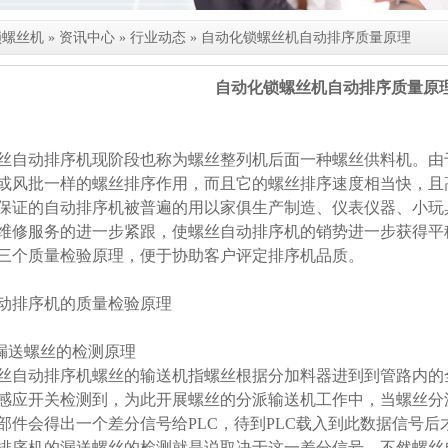
锁螺丝机
»
资讯中心
»
行业动态
»
自动化锁螺丝机自动排序质量原理
自动化锁螺丝机自动排序质量原
丝自动排序机现阶段也称为螺丝整列机后面一种螺丝供料机。由
或风批一样的螺丝排序作用，而且它的螺丝排序速度相当快，且
保证的自动排序机被普遍的用以家俱生产制造、仪表仪器、小玩
维修服务的进一步紧跟，使螺丝自动排序机的销势进一步获得平
三个质量检验原理，便于协助客户评定排序机品质。
动排序机的质量检验原理
.漏送螺丝的检测原理
丝自动排序机螺丝的输送机指螺丝根据分加料器进到到管路内的
感应开关检测到，为此开展螺丝的分派输送机工作中，当螺丝分
部件会得出一个差分信号给PLC，待到PLC载入到此数据信号
排序机的漏送螺丝的检测就是说取决于这一差分信号，不然螺丝