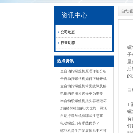
自动
资讯中心
公司动态
行业动态
螺
子
热点资讯
量
后
全自动拧螺丝机原理详细分析
的
全自动拧螺丝机如何正确开机
全自动拧螺丝机常见故障及解
自
决方案
电批的使用和选择更为重要
半自动锁螺丝机批头容易毁坏
1
的原因
Z轴锁付模组的8大优势，灵活
螺
适应多种产品
自动拧螺丝机有哪些注意事
有
项？
电动螺丝刀有哪些优势？
钉
螺丝机是生产发展体系中不可
动