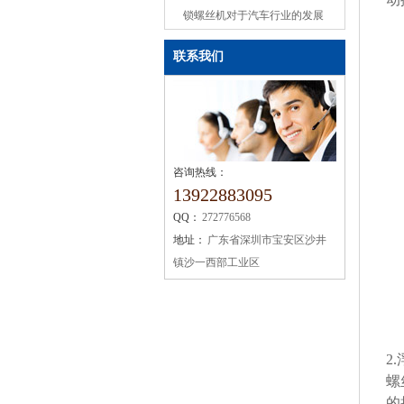
或缺的机械设备
锁螺丝机对于汽车行业的发展
联系我们
咨询热线：
13922883095
QQ：
272776568
地址：
广东省深圳市宝安区沙井
镇沙一西部工业区
2
螺
的