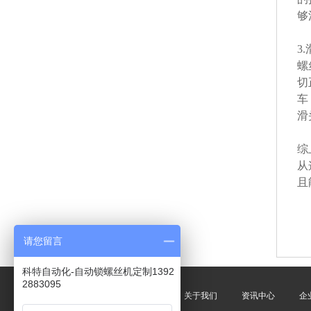
够
3
螺
切
车
滑
综
从
且
请您留言
科特自动化-自动锁螺丝机定制1392
2883095
网站首页
关于我们
资讯中心
企