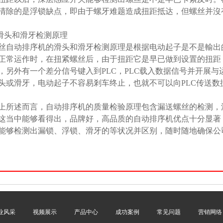
清除的是浮锁缺点，即由于螺牙难题造成扭距抵达，但螺丝并沒
.滑头和滑牙检测原理
丝自动排序机的滑头和滑牙检测原理是根据电动起子是不是輸出
正常运作时，在扭紧螺丝后，由于扭距它是早已做到设置的扭距
，另外有一个差分信号键入到PLC，PLC载入数据信号并开展
头或滑牙，电动起子不容易剎车终止，也就不可以向PLC传送数
上所述而言，自动排序机的质量检验原理包含漏送螺丝的检测，
这当中能够看得出，品牌好，高品质的自动排序机优点十分显著
能够检测出漏锁、浮锁、滑牙的等状况并区别，随时随地确保公
业风采
视频展示
产品中心
成功案例
常见问题
营销网络