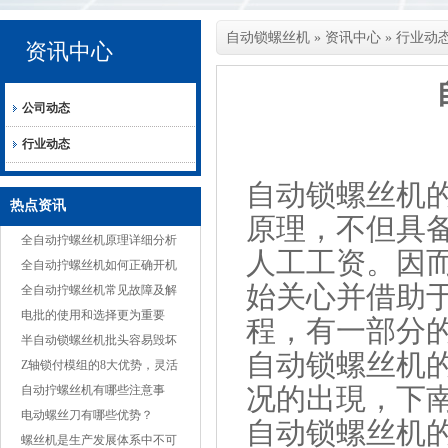
自动锁螺丝机
»
资讯中心
»
行业动
资讯中心
公司动态
行业动态
自动锁螺丝机
热点资讯
原理，不但具
全自动拧螺丝机原理详细分析
人工工资。因
全自动拧螺丝机如何正确开机
始关心并借助
全自动拧螺丝机常见故障及解
决方案
电批的使用和选择更为重要
程，有一部分
半自动锁螺丝机批头容易毁坏
自动锁螺丝机
的原因
Z轴锁付模组的8大优势，灵活
况的出現，下
适应多种产品
自动拧螺丝机有哪些注意事
项？
电动螺丝刀有哪些优势？
自动锁螺丝机
螺丝机是生产发展体系中不可