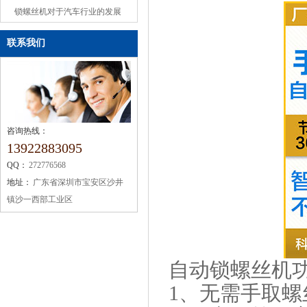
或缺的机械设备
锁螺丝机对于汽车行业的发展
联系我们
咨询热线：
13922883095
QQ：
272776568
地址：
广东省深圳市宝安区沙井
镇沙一西部工业区
自动锁螺丝机
1、无需手取螺