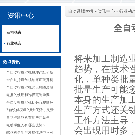
自动锁螺丝机
»
资讯中心
»
行业动
资讯中心
全自
公司动态
行业动态
将来加工制造
热点资讯
趋势，在技术
全自动拧螺丝机原理详细分析
化，单种类批
全自动拧螺丝机如何正确开机
批量生产可能
全自动拧螺丝机常见故障及解
决方案
电批的使用和选择更为重要
本身的生产加
半自动锁螺丝机批头容易毁坏
生产方式还关
的原因
Z轴锁付模组的8大优势，灵活
工作方法主导
适应多种产品
自动拧螺丝机有哪些注意事
项？
电动螺丝刀有哪些优势？
会出現用时多
螺丝机是生产发展体系中不可