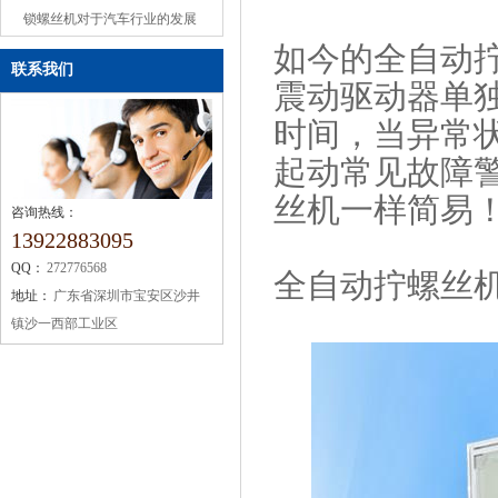
或缺的机械设备
锁螺丝机对于汽车行业的发展
如今的全自动
联系我们
震动驱动器单
时间，当异常
起动常见故障
丝机一样简易
咨询热线：
13922883095
QQ：
272776568
全自动拧螺丝
地址：
广东省深圳市宝安区沙井
镇沙一西部工业区