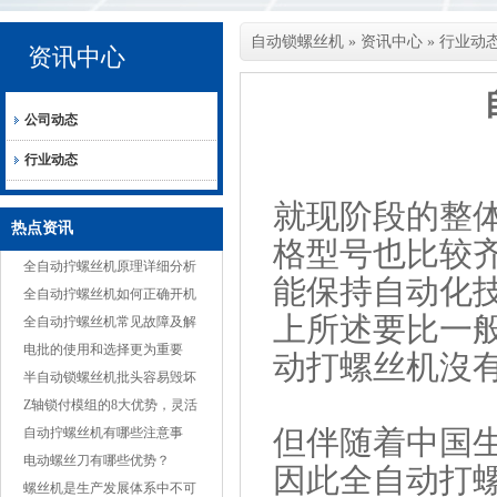
自动锁螺丝机
»
资讯中心
»
行业动
资讯中心
公司动态
行业动态
就现阶段的整
热点资讯
格型号也比较
全自动拧螺丝机原理详细分析
能保持自动化
全自动拧螺丝机如何正确开机
上所述要比一
全自动拧螺丝机常见故障及解
决方案
电批的使用和选择更为重要
动打螺丝机沒
半自动锁螺丝机批头容易毁坏
的原因
Z轴锁付模组的8大优势，灵活
但伴随着中国
适应多种产品
自动拧螺丝机有哪些注意事
项？
电动螺丝刀有哪些优势？
因此全自动打
螺丝机是生产发展体系中不可