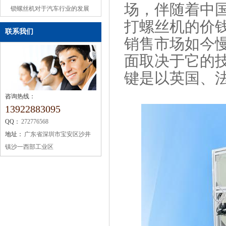
场，伴随着中
或缺的机械设备
锁螺丝机对于汽车行业的发展
打螺丝机的价
联系我们
销售市场如今
面取决于它的
键是以英国、
咨询热线：
13922883095
QQ：
272776568
地址：
广东省深圳市宝安区沙井
镇沙一西部工业区