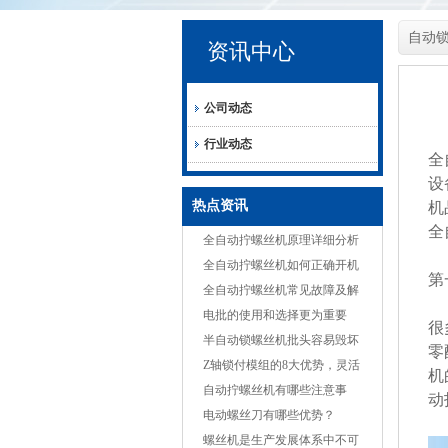
自动
资讯中心
公司动态
行业动态
全
设
热点资讯
机
全
全自动拧螺丝机原理详细分析
全自动拧螺丝机如何正确开机
第
全自动拧螺丝机常见故障及解
决方案
电批的使用和选择更为重要
很
半自动锁螺丝机批头容易毁坏
零
的原因
Z轴锁付模组的8大优势，灵活
机
适应多种产品
自动拧螺丝机有哪些注意事
动
项？
电动螺丝刀有哪些优势？
螺丝机是生产发展体系中不可