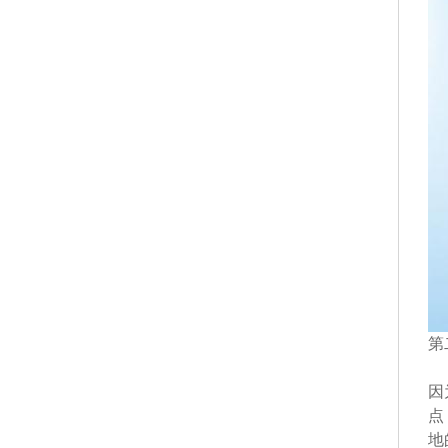
第
因
点
地