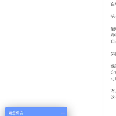
自
第
能
种
自
第
保
定
可
有
这
请您留言