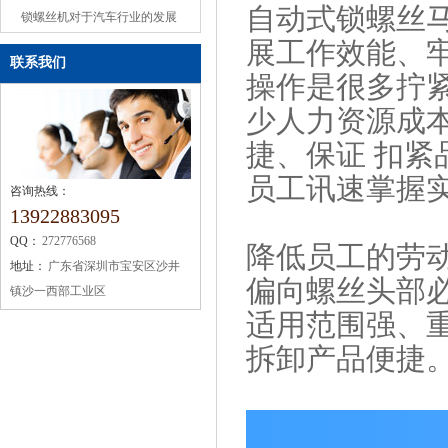
自动式锁螺丝
或缺的机械设备
锁螺丝机对于汽车行业的发展
展工作效能、
联系我们
操作是很多拧
少人力资源成
捷、保证 扣
员工讯速掌握
咨询热线：
13922883095
QQ：
272776568
降低员工的劳
地址：
广东省深圳市宝安区沙井
偏向螺丝头部
镇沙一西部工业区
适用范围强、
拆卸产品便捷