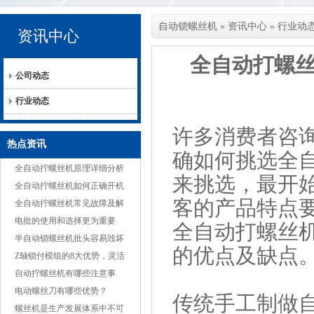
自动锁螺丝机
»
资讯中心
»
行业动
资讯中心
全自动打螺
公司动态
行业动态
许多消费者咨
热点资讯
确如何挑选
全
全自动拧螺丝机原理详细分析
来挑选，最开
全自动拧螺丝机如何正确开机
客的产品特点
全自动拧螺丝机常见故障及解
决方案
电批的使用和选择更为重要
全自动打螺丝
半自动锁螺丝机批头容易毁坏
的优点及缺点
的原因
Z轴锁付模组的8大优势，灵活
适应多种产品
自动拧螺丝机有哪些注意事
项？
电动螺丝刀有哪些优势？
传统手工制做
螺丝机是生产发展体系中不可