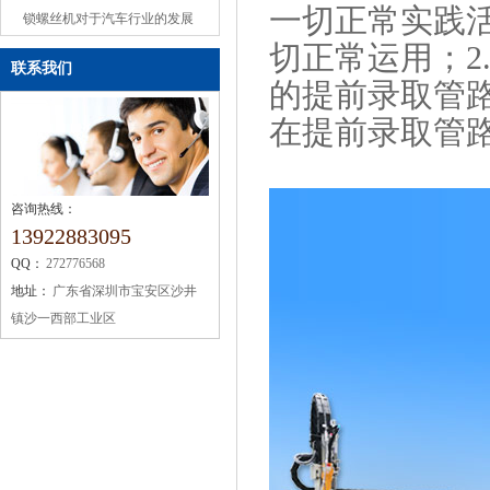
一切正常实践
或缺的机械设备
锁螺丝机对于汽车行业的发展
切正常运用；2
联系我们
的提前录取管
在提前录取管
咨询热线：
13922883095
QQ：
272776568
地址：
广东省深圳市宝安区沙井
镇沙一西部工业区