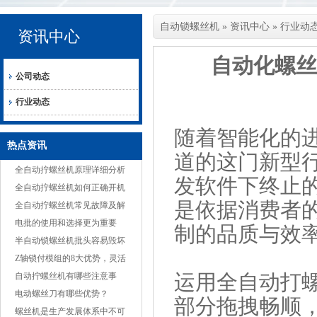
自动锁螺丝机
»
资讯中心
»
行业动
资讯中心
自动化螺
公司动态
行业动态
随着智能化的
热点资讯
道的这门新型
全自动拧螺丝机原理详细分析
发软件下终止
全自动拧螺丝机如何正确开机
是依据消费者
全自动拧螺丝机常见故障及解
决方案
电批的使用和选择更为重要
制的品质与效
半自动锁螺丝机批头容易毁坏
的原因
Z轴锁付模组的8大优势，灵活
运用全自动打
适应多种产品
自动拧螺丝机有哪些注意事
项？
电动螺丝刀有哪些优势？
部分拖拽畅顺
螺丝机是生产发展体系中不可