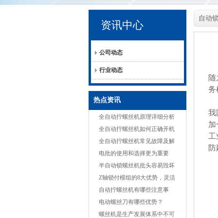
自动
资讯中心
公司动态
行业动态
随
务
热点资讯
我
全自动拧螺丝机原理详细分析
加
全自动拧螺丝机如何正确开机
工
全自动拧螺丝机常见故障及解
防
决方案
电批的使用和选择更为重要
半自动锁螺丝机批头容易毁坏
的原因
Z轴锁付模组的8大优势，灵活
适应多种产品
自动拧螺丝机有哪些注意事
项？
电动螺丝刀有哪些优势？
螺丝机是生产发展体系中不可