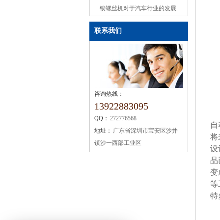
或缺的机械设备
锁螺丝机对于汽车行业的发展
联系我们
咨询热线：
13922883095
QQ：
272776568
自
地址：
广东省深圳市宝安区沙井
将
镇沙一西部工业区
设
品
变
等
特