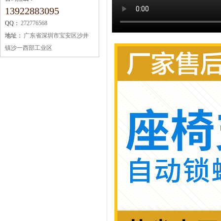
13922883095
QQ：
272776568
地址：
广东省深圳市宝安区沙井
镇沙一西部工业区