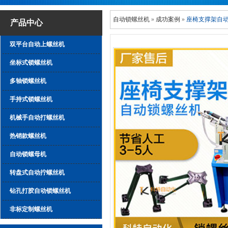
自动锁螺丝机
»
成功案例
»
座椅支撑架自动
产品中心
双平台自动上螺丝机
坐标式锁螺丝机
多轴锁螺丝机
手持式锁螺丝机
机械手自动打螺丝机
热销款螺丝机
自动锁螺母机
转盘式自动拧螺丝机
钻孔打胶自动锁螺丝机
非标定制螺丝机