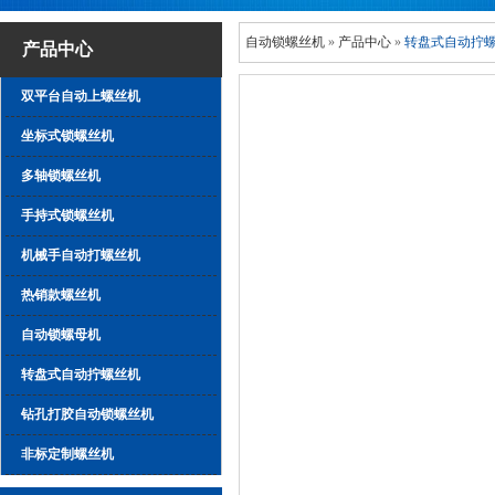
自动锁螺丝机
»
产品中心
»
转盘式自动拧
产品中心
双平台自动上螺丝机
坐标式锁螺丝机
多轴锁螺丝机
手持式锁螺丝机
机械手自动打螺丝机
热销款螺丝机
自动锁螺母机
转盘式自动拧螺丝机
钻孔打胶自动锁螺丝机
非标定制螺丝机