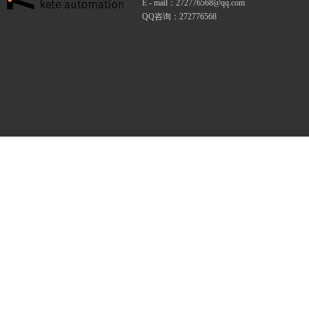
E - mail：272776568@qq.com
QQ咨询：272776568