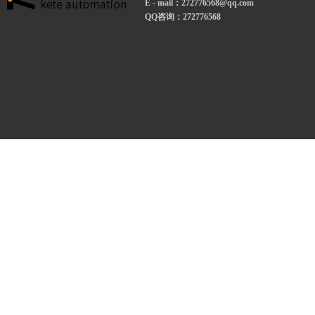
E - mail：272776568@qq.com
QQ咨询：272776568