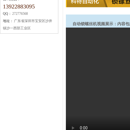
13922883095
QQ：
272776568
地址：
广东省深圳市宝安区沙井
自动锁螺丝机视频展示：内容包
镇沙一西部工业区