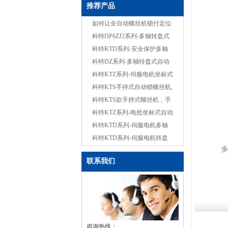
推荐产品
如何让全自动螺丝机锁付定位
精准？
科特DP6ZJ2系列-多轴转盘式
全自动螺丝装配机
科特KTD系列-安全保护多轴
式转盘式机械手自动锁螺丝机
科特DZ系列-多轴转盘式自动
打胶自动锁螺丝机
科特KTZ系列-伺服电机坐标式
自动锁螺丝机，单批双工位打
科特KTS手持式自动锁螺丝机,
螺丝
智能款,每次只送一颗螺丝，不
科特KTS款手持式螺丝机，手
卡料
持自动打螺丝机
科特KTZ系列-电批坐标式自动
锁螺丝机，单批双平台拧螺丝
科特KTD系列-伺服电机多轴
锁螺丝机，双工位锁付系统转
科特KTD系列-伺服电机转盘
盘式自动打螺丝
式多轴锁螺丝机
联系我们
咨询热线：